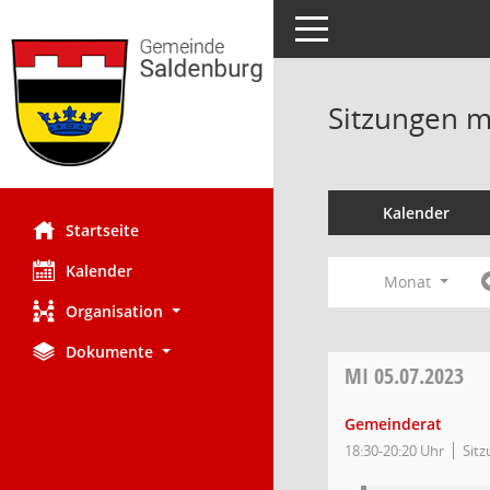
Toggle navigation
Sitzungen mi
Kalender
Startseite
Kalender
Monat
Organisation
Dokumente
MI
05.07.2023
Gemeinderat
18:30-20:20 Uhr
Sitz