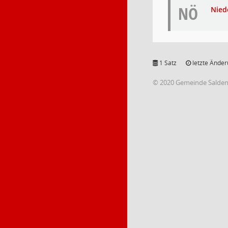
NÖ
Nied
1 Satz
letzte Änder
© 2020 Gemeinde Salde