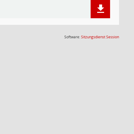
(Wird in
Software:
Sitzungsdienst
Session