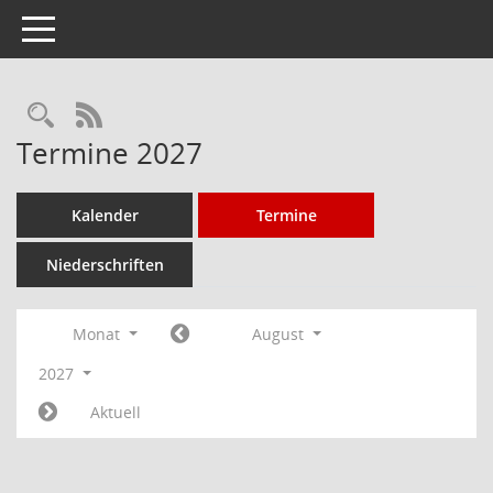
Toggle navigation
Rechercheauswahl
RSS-Feed
Termine 2027
Kalender
Termine
Niederschriften
Monat
August
2027
Aktuell