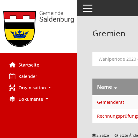
Toggle navigation
Gremien
Wahlperiode 2020 
Startseite
Kalender
Name
Organisation
Dokumente
Gemeinderat
Rechnungsprüfung
2 Sätze
letzte Ände