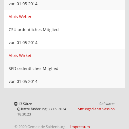
von 01.05.2014
Alois Weber
CSU ordentliches Mitglied
von 01.05.2014
Alois Wirket
SPD ordentliches Mitglied
von 01.05.2014
13 Sätze
Software:
(Wird in
letzte Änderung: 27.09.2024
Sitzungsdienst
Session
18:30:23
© 2020 Gemeinde Saldenburg
Impressum