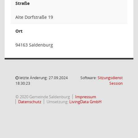
Straße
Alte Dorfstraße 19
Ort
94163 Saldenburg
letzte Änderung: 27.09.2024
Software:
Sitzungsdienst
(Wird in
18:30:23
Session
© 2020 Gemeinde Saldenburg
Impressum
Datenschutz
Umsetzung:
LivingData GmbH