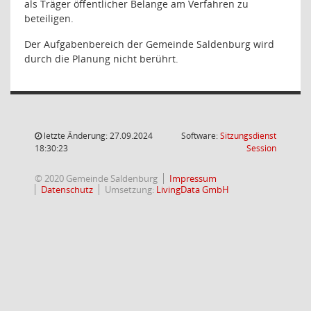
als Träger öffentlicher Belange am Verfahren zu
beteiligen.
Der Aufgabenbereich der Gemeinde Saldenburg wird
durch die Planung nicht berührt.
letzte Änderung: 27.09.2024
Software:
Sitzungsdienst
(Wird in
18:30:23
Session
© 2020 Gemeinde Saldenburg
Impressum
Datenschutz
Umsetzung:
LivingData GmbH