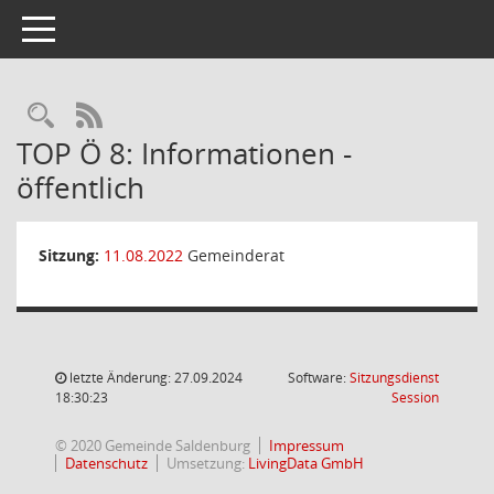
Toggle navigation
Rechercheauswahl
RSS-Feed
TOP Ö 8: Informationen -
öffentlich
Sitzung:
11.08.2022
Gemeinderat
letzte Änderung: 27.09.2024
Software:
Sitzungsdienst
(Wird in
18:30:23
Session
© 2020 Gemeinde Saldenburg
Impressum
Datenschutz
Umsetzung:
LivingData GmbH