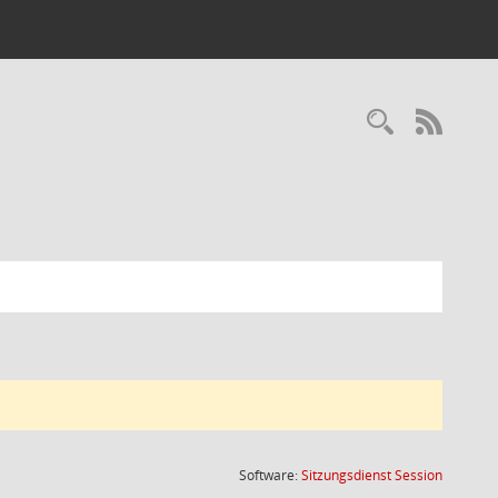
Recherc
RSS-
(Wird in
Software:
Sitzungsdienst
Session