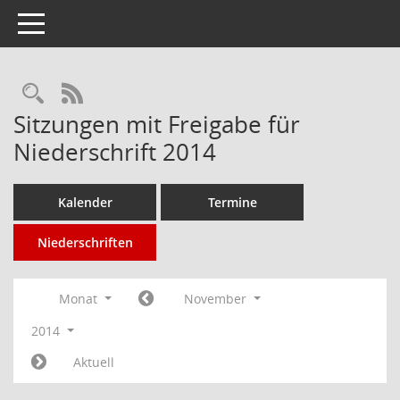
Toggle navigation
Rechercheauswahl
RSS-Feed
Sitzungen mit Freigabe für
Niederschrift 2014
Kalender
Termine
Niederschriften
Monat
November
2014
Aktuell