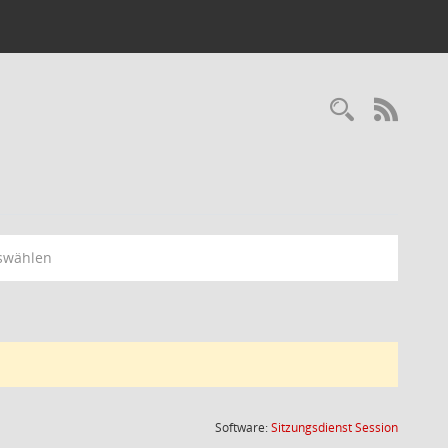
Recherc
RSS-
swählen
(Wird in
Software:
Sitzungsdienst
Session