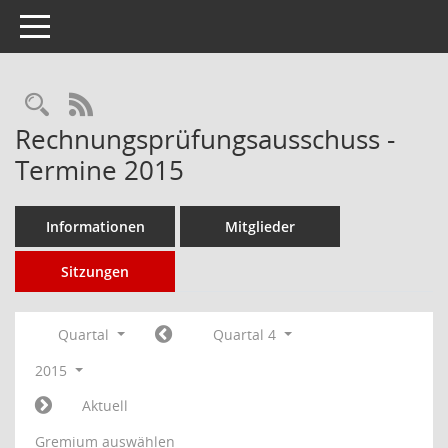
Toggle navigation
Rechercheauswahl
RSS-Feed
Rechnungsprüfungsausschuss -
Termine 2015
Informationen
Mitglieder
Sitzungen
Quartal
Quartal 4
2015
Aktuell
Gremium auswählen