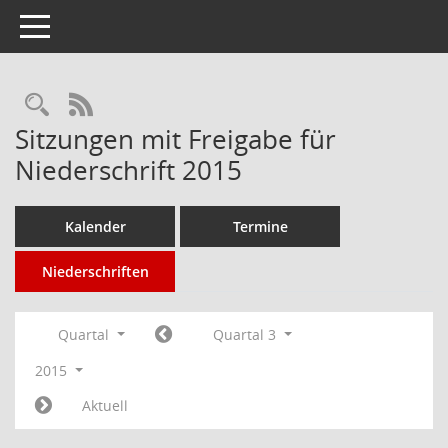
Toggle navigation
Rechercheauswahl
RSS-Feed
Sitzungen mit Freigabe für
Niederschrift 2015
Kalender
Termine
Niederschriften
Quartal
Quartal 3
2015
Aktuell