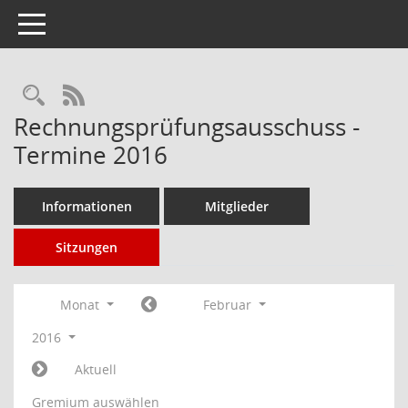
Toggle navigation
Rechercheauswahl
RSS-Feed
Rechnungsprüfungsausschuss -
Termine 2016
Informationen
Mitglieder
Sitzungen
Monat
Februar
2016
Aktuell
Gremium auswählen