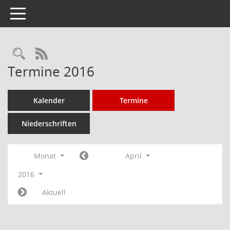
Toggle navigation
Rechercheauswahl
RSS-Feed
Termine 2016
Kalender
Termine
Niederschriften
Monat
April
2016
Aktuell