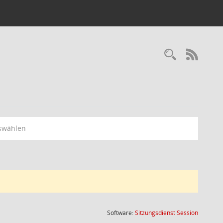
Recherc
RSS-
swählen
(Wird in
Software:
Sitzungsdienst
Session