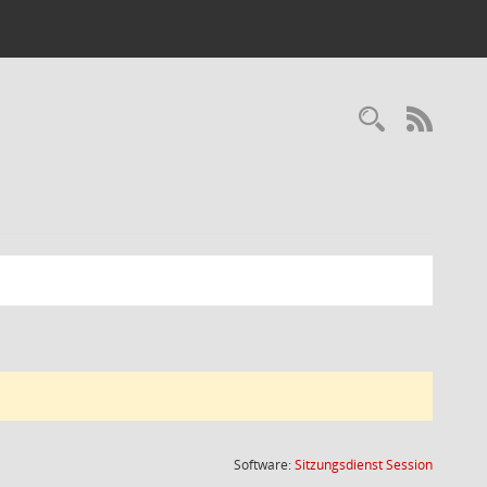
Recherc
RSS-
(Wird in
Software:
Sitzungsdienst
Session