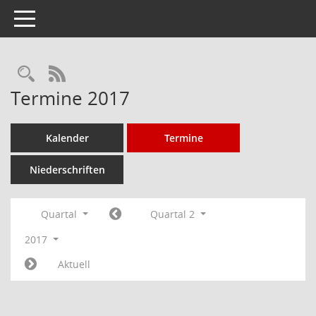
Toggle navigation
Rechercheauswahl
RSS-Feed
Termine 2017
Kalender
Termine
Niederschriften
Quartal
Quartal 2
2017
Aktuell