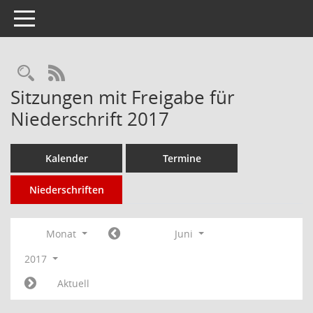
Toggle navigation
Rechercheauswahl
RSS-Feed
Sitzungen mit Freigabe für
Niederschrift 2017
Kalender
Termine
Niederschriften
Monat
Juni
2017
Aktuell