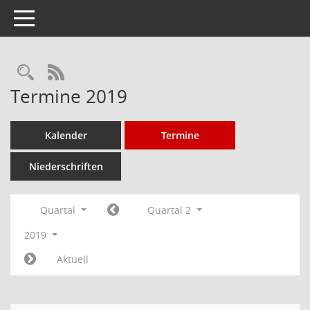
Toggle navigation
Rechercheauswahl
RSS-Feed
Termine 2019
Kalender
Termine
Niederschriften
Quartal
Quartal 2
2019
Aktuell