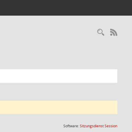
Recherc
RSS-
(Wird in
Software:
Sitzungsdienst
Session