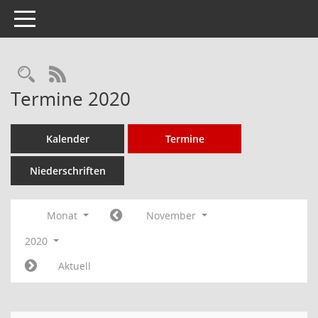
Toggle navigation
Rechercheauswahl
RSS-Feed
Termine 2020
Kalender
Termine
Niederschriften
Monat
November
2020
Aktuell