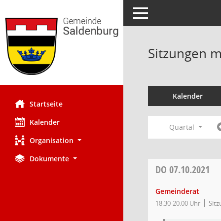
Toggle navigation
Sitzungen mi
Kalender
Startseite
Kalender
Quartal
Organisation
Dokumente
DO
07.10.2021
Gemeinderat
18:30-20:00 Uhr
Sitz