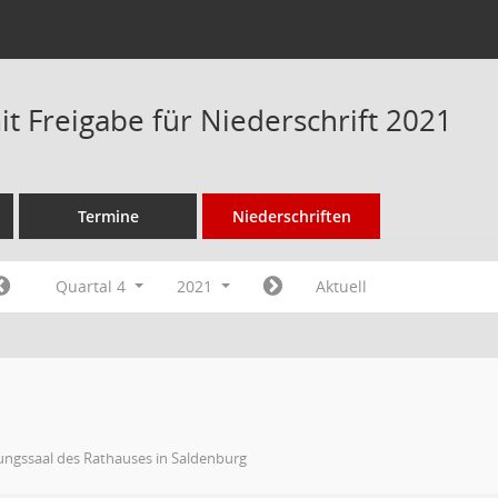
t Freigabe für Niederschrift 2021
Termine
Niederschriften
Quartal 4
2021
Aktuell
ungssaal des Rathauses in Saldenburg