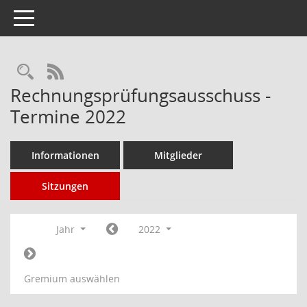
Toggle navigation
Rechercheauswahl
RSS-Feed
Rechnungsprüfungsausschuss -
Termine 2022
Informationen
Mitglieder
Sitzungen
Jahr
2022
Gremium auswählen