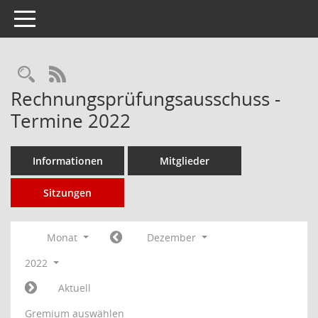
Toggle navigation
Rechercheauswahl
RSS-Feed
Rechnungsprüfungsausschuss -
Termine 2022
Informationen
Mitglieder
Sitzungen
Monat
Dezember
2022
Aktuell
Gremium auswählen