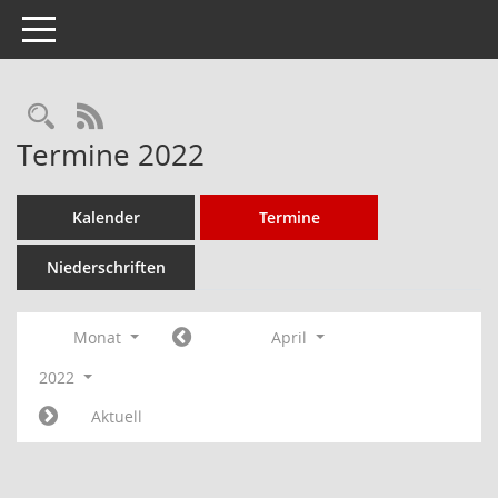
Toggle navigation
Rechercheauswahl
RSS-Feed
Termine 2022
Kalender
Termine
Niederschriften
Monat
April
2022
Aktuell