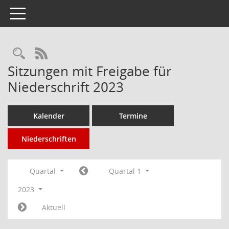
Toggle navigation
Rechercheauswahl
RSS-Feed
Sitzungen mit Freigabe für
Niederschrift 2023
Kalender
Termine
Niederschriften
Quartal
Quartal 1
2023
Aktuell