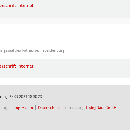
erschrift Internet
ungssaal des Rathauses in Saldenburg
erschrift Internet
rung: 27.09.2024 18:30:23
nburg
Impressum
Datenschutz
Umsetzung:
LivingData GmbH