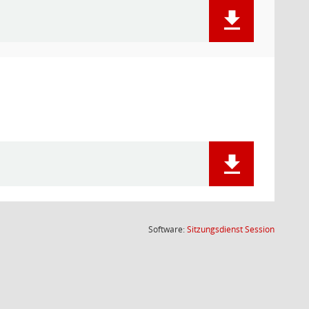
(Wird in
Software:
Sitzungsdienst
Session