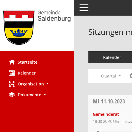
Toggle navigation
Sitzungen mi
Kalender
Startseite
Kalender
Quartal
Organisation
Dokumente
MI
11.10.2023
Gemeinderat
18:30-20:40 Uhr
Sitz