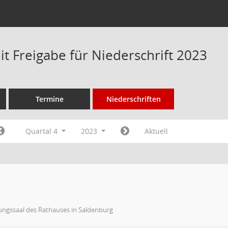
t Freigabe für Niederschrift 2023
Termine
Niederschriften
Quartal 4
2023
Aktuell
ungssaal des Rathauses in Saldenburg