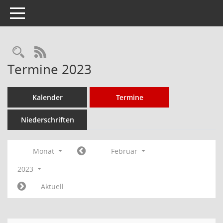
Toggle navigation
Rechercheauswahl
RSS-Feed
Termine 2023
Kalender
Termine
Niederschriften
Monat
Februar
2023
Aktuell