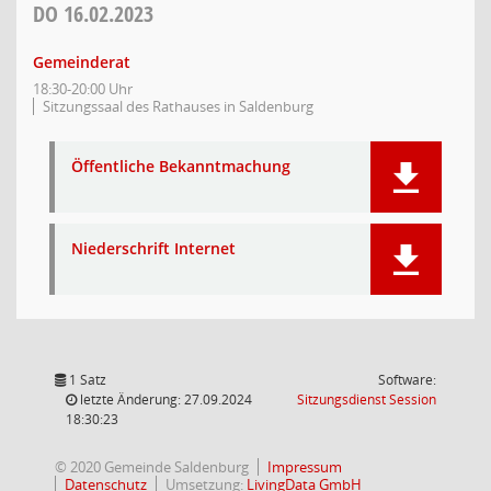
DO
16.02.2023
Gemeinderat
18:30-20:00 Uhr
Sitzungssaal des Rathauses in Saldenburg
Öffentliche Bekanntmachung
Niederschrift Internet
1 Satz
Software:
(Wird in
letzte Änderung: 27.09.2024
Sitzungsdienst
Session
18:30:23
© 2020 Gemeinde Saldenburg
Impressum
Datenschutz
Umsetzung:
LivingData GmbH