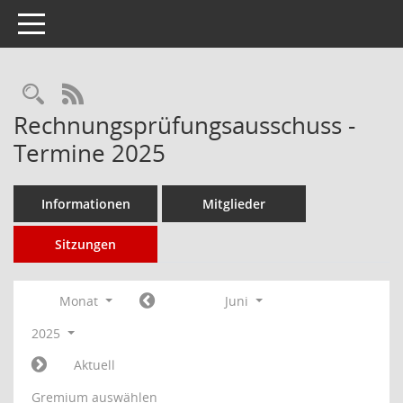
Toggle navigation
Rechercheauswahl
RSS-Feed
Rechnungsprüfungsausschuss -
Termine 2025
Informationen
Mitglieder
Sitzungen
Monat
Juni
2025
Aktuell
Gremium auswählen