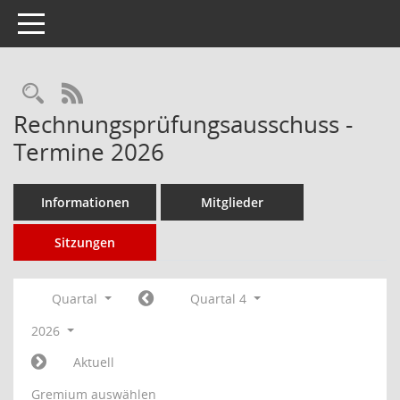
Toggle navigation
Rechercheauswahl
RSS-Feed
Rechnungsprüfungsausschuss -
Termine 2026
Informationen
Mitglieder
Sitzungen
Quartal
Quartal 4
2026
Aktuell
Gremium auswählen