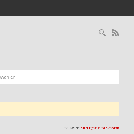
Recherc
RSS-
swählen
(Wird in
Software:
Sitzungsdienst
Session