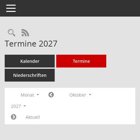
Toggle navigation
Rechercheauswahl
RSS-Feed
Termine 2027
Kalender
Termine
Niederschriften
Monat
Oktober
2027
Aktuell