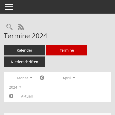
Toggle navigation
Rechercheauswahl
RSS-Feed
Termine 2024
Kalender
Termine
Niederschriften
Monat
April
2024
Aktuell