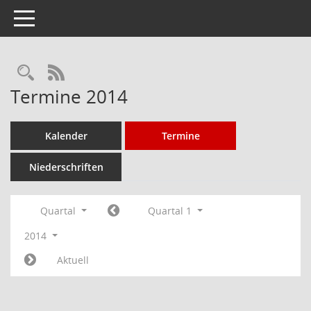
Toggle navigation
Rechercheauswahl
RSS-Feed
Termine 2014
Kalender
Termine
Niederschriften
Quartal
Quartal 1
2014
Aktuell