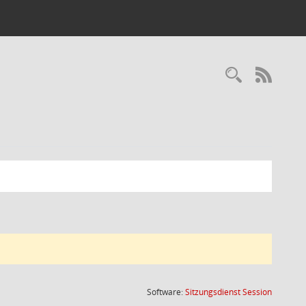
Recherc
RSS-
(Wird in
Software:
Sitzungsdienst
Session