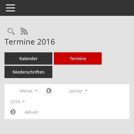
Toggle navigation
Rechercheauswahl
RSS-Feed
Termine 2016
Kalender
Termine
Niederschriften
Monat
Januar
2016
Aktuell