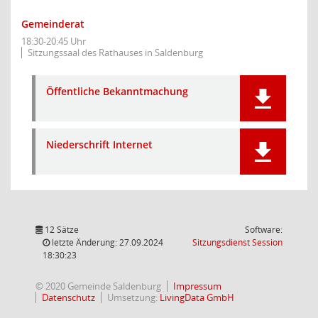
Gemeinderat
18:30-20:45 Uhr
Sitzungssaal des Rathauses in Saldenburg
Öffentliche Bekanntmachung
Niederschrift Internet
12 Sätze
Software:
(Wird in
letzte Änderung: 27.09.2024
Sitzungsdienst
Session
18:30:23
© 2020 Gemeinde Saldenburg
Impressum
Datenschutz
Umsetzung:
LivingData GmbH