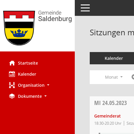
Toggle navigation
Sitzungen mi
Kalender
Startseite
Kalender
Monat
Organisation
Dokumente
MI
24.05.2023
Gemeinderat
18:30-20:20 Uhr
Sitz