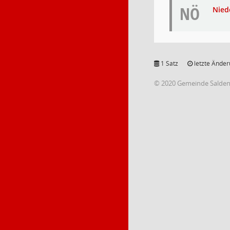
NÖ
Nied
1 Satz
letzte Änder
© 2020 Gemeinde Salde