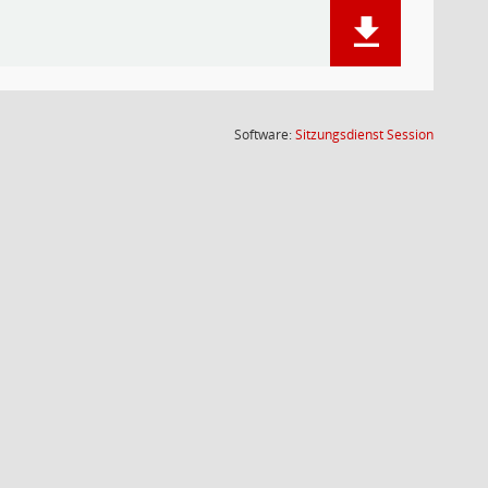
(Wird in
Software:
Sitzungsdienst
Session