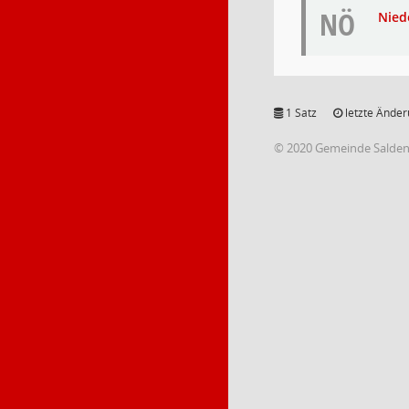
NÖ
Nied
1 Satz
letzte Änder
© 2020 Gemeinde Salde