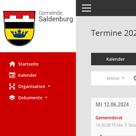
Toggle navigation
Termine 20
Kalender
Startseite
Kalender
Monat
Organisation
Dokumente
MI
12.06.2024
Gemeinderat
18:30-20:15 Uhr
Sitz