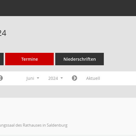
24
Termine
Niederschriften
Juni
2024
Aktuell
ungssaal des Rathauses in Saldenburg