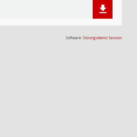
(Wird in
Software:
Sitzungsdienst
Session