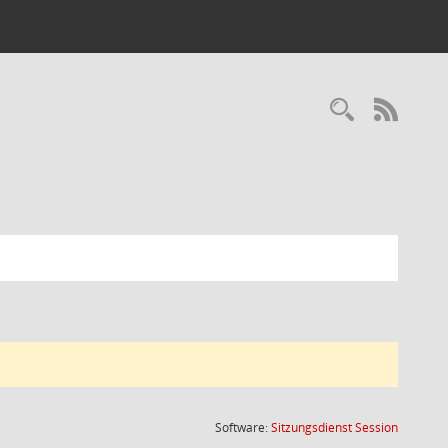
Recherc
RSS-
(Wird in
Software:
Sitzungsdienst
Session