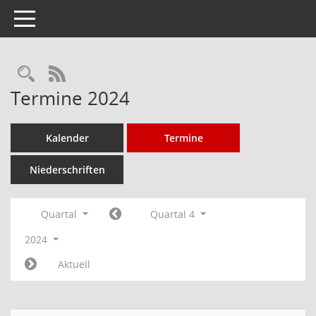
Toggle navigation
Rechercheauswahl
RSS-Feed
Termine 2024
Kalender
Termine
Niederschriften
Quartal
Quartal 4
2024
Aktuell