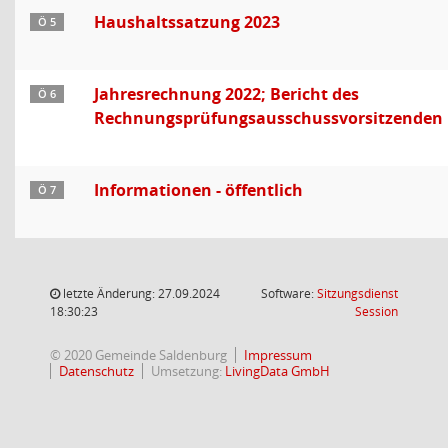
Haushaltssatzung 2023
Ö 5
Jahresrechnung 2022; Bericht des
Ö 6
Rechnungsprüfungsausschussvorsitzenden
Informationen - öffentlich
Ö 7
letzte Änderung: 27.09.2024
Software:
Sitzungsdienst
(Wird in
18:30:23
Session
© 2020 Gemeinde Saldenburg
Impressum
Datenschutz
Umsetzung:
LivingData GmbH