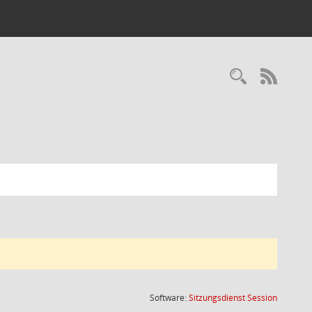
Recherc
RSS-
(Wird in
Software:
Sitzungsdienst
Session