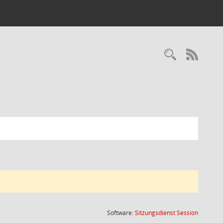
Recherc
RSS-
(Wird in
Software:
Sitzungsdienst
Session