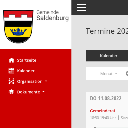
Toggle navigation
Termine 20
Kalender
Startseite
Kalender
Monat
Organisation
Dokumente
DO
11.08.2022
Gemeinderat
18:30-19:40 Uhr
Sitz