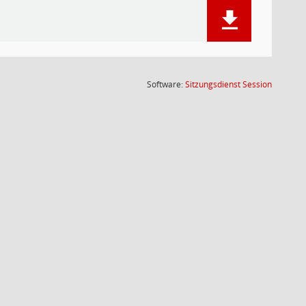
(Wird in
Software:
Sitzungsdienst
Session