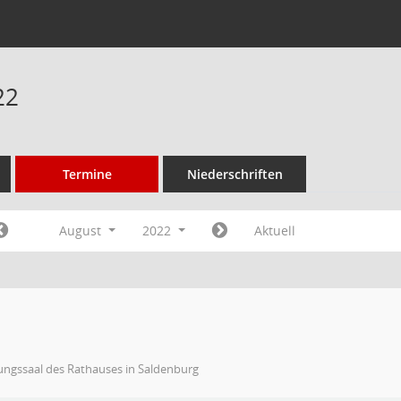
22
Termine
Niederschriften
August
2022
Aktuell
ungssaal des Rathauses in Saldenburg