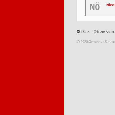
NÖ
Nied
1 Satz
letzte Änder
© 2020 Gemeinde Salde