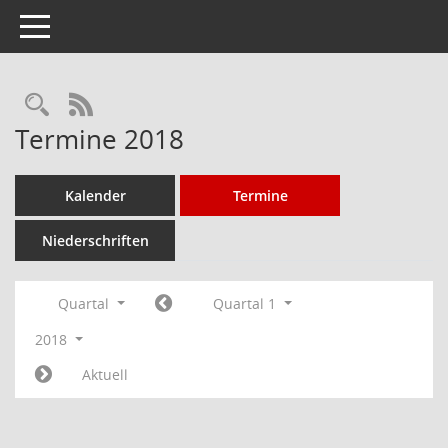
Toggle navigation
Rechercheauswahl
RSS-Feed
Termine 2018
Kalender
Termine
Niederschriften
Quartal
Quartal 1
2018
Aktuell