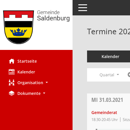
Toggle navigation
Termine 20
Kalender
Startseite
Kalender
Quartal
Organisation
Dokumente
MI
31.03.2021
Gemeinderat
18:30-20:45 Uhr
Sitz