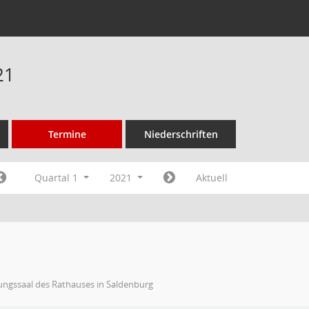
21
Termine
Niederschriften
Quartal 1
2021
Aktuell
ungssaal des Rathauses in Saldenburg