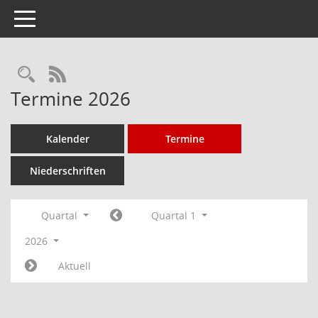
Toggle navigation
Rechercheauswahl
RSS-Feed
Termine 2026
Kalender
Termine
Niederschriften
Quartal
Quartal 1
2026
Aktuell