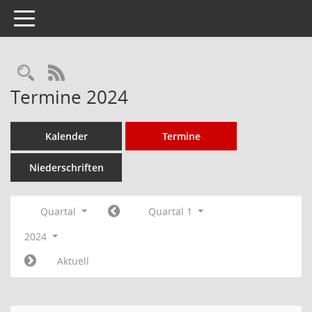
Toggle navigation
Rechercheauswahl
RSS-Feed
Termine 2024
Kalender
Termine
Niederschriften
Quartal
Quartal 1
2024
Aktuell